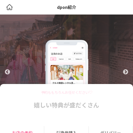
dpon紹介
予約ももちろんお任せください♡
嬉しい特典が盛だくさん
お店の予約
引換券購入
デリバリー