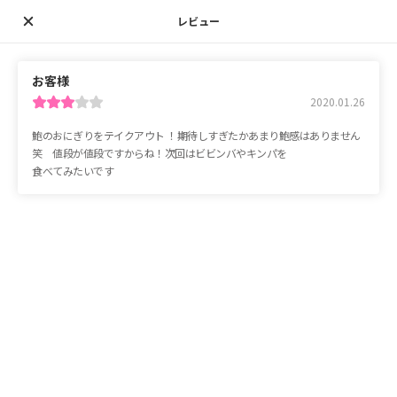
レビュー
お客様
2020.01.26
鮑の
おに
ぎりを
テイクアウト ！
期待し
すぎたか
あまり
鮑感は
ありません
笑
値段が
値段ですからね！
次回は
ビビンバや
キンパを
食べてみたいです