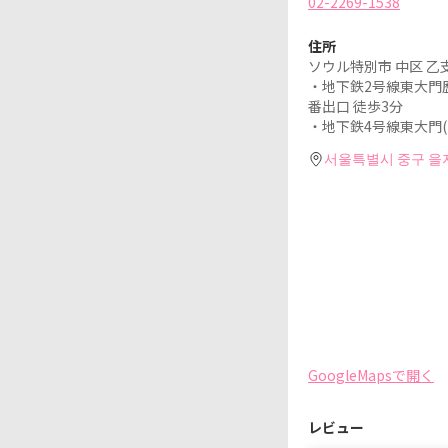
02-2269-1538
住所
ソウル特別市 中区 乙支路
・地下鉄2号線東大門歴史文
番出口 徒歩3分
・地下鉄4号線東大門(ト
서울특별시 중구 을지
GoogleMapsで開く
レビュー