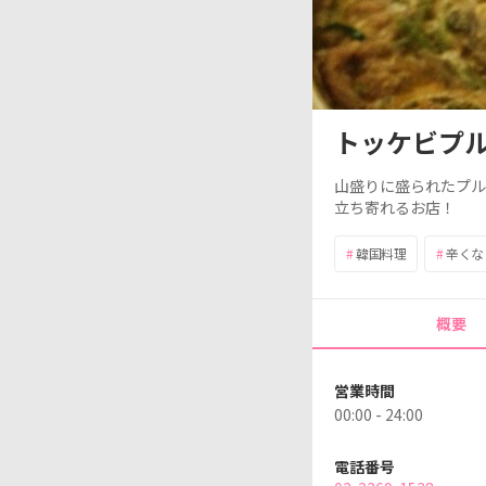
トッケビプ
山盛りに
盛られた
プル
立ち
寄れるお
店！
#
韓国料理
#
辛くな
概要
営業時間
00:00 - 24:00
電話番号