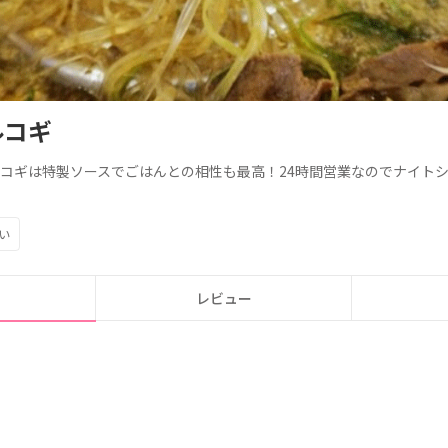
ルコギ
コギは
特製
ソースでごはんとの
相性も
最高！
24
時間営業なので
ナイト
い
レビュー