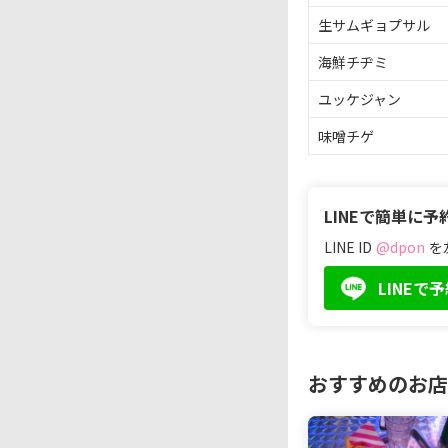
生
サムギョプサル
海鮮
チヂミ
ユッケジャン
味噌
チゲ
LINEで簡単に予
LINE ID
@dpon
を
LINEで
おすすめのお店