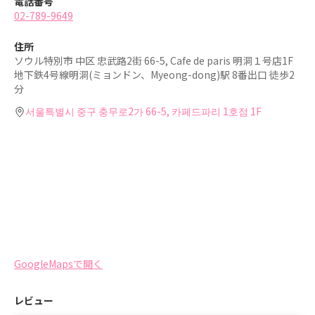
電話番号
02-789-9649
住所
ソウル特別市 中区 忠武路2街 66-5, Cafe de paris 明洞１号店1F
地下鉄4号線明洞(ミョンドン、Myeong-dong)駅 8番出口 徒歩2
分
서울특별시 중구 충무로2가 66-5, 카페드파리 1호점 1F
GoogleMapsで開く
レビュー