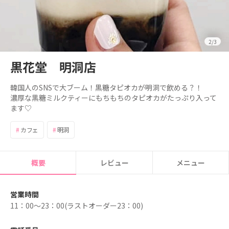
2/3
黒花堂
明洞店
韓国人の
SNSで
大
ブーム！
黒糖
タピオカが
明洞で
飲める？！
濃厚な
黒糖
ミルクティーにもちもちの
タピオカがたっぷり
入って
ます
♡
#
カフェ
#
明洞
概要
レビュー
メニュー
営業時間
11：00～23：00(ラストオーダー23：00)