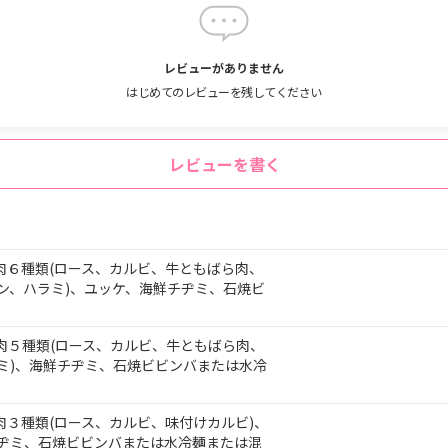
レビューがありません
はじめてのレビューを残してください
レビューを書く
肉
６
種類
(ロース、
カルビ、
牛とも
ばら
肉、
ン、
ハラミ)、
ユッケ、
海鮮
チヂミ、
石焼
ビ
肉
５
種類
(ロース、
カルビ、
牛とも
ばら
肉、
ミ)、
海鮮
チヂミ、
石焼
ビビンバまたは
水冷
肉
３
種類
(ロース、
カルビ、
味付け
カルビ)、
ヂミ、
石焼
ビビンバまたは
水冷麺または
混