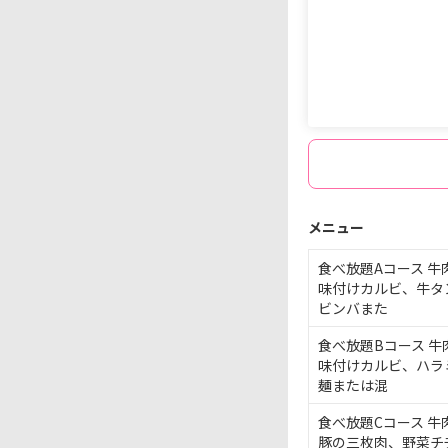
メニュー
食べ
放題
A
コース
牛
味付け
カルビ、
牛
タ
ビンバまた
食べ
放題
B
コース
牛
味付け
カルビ、
ハラ
麺または
混
食べ
放題
C
コース
牛
豚の
三枚肉、
野菜
チ