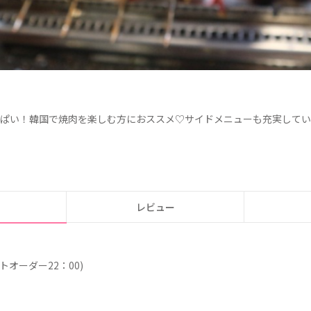
ぱい！
韓国で
焼肉を
楽し
む
方に
お
ススメ
♡
サイドメニューも
充実してい
レビュー
ストオーダー22：00)