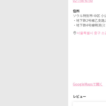
02-756-6750
住所
ソウル特別市 中区 小公洞
・地下鉄2号線乙支路入口(
・地下鉄4号線明洞(ミョ
서울특별시 중구 소공동
GoogleMapsで開く
レビュー