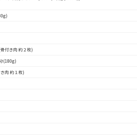
80g)
(骨付き
肉
約
２
枚)
分
(180g)
付き
肉
約
１
枚)