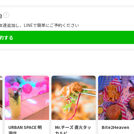
約
友達追加し、LINEで簡単にご予約ください
予約する
URBAN SPACE 明
Mr.チーズ 直火タッ
Bite2Heaven
洞店
カルビ