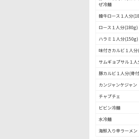
ぜ
冷麺
韓牛
ロース
１
人分
(1
ロース
１
人分
(180g)
ハラミ
１
人分
(150g)
味付き
カルビ
１
人分
サムギョプサル
１
人
豚
カルビ
１
人分
(骨
カンジャンケジャン
チャプチェ
ビビン
冷麺
水冷麺
海鮮入り
辛
ラーメン