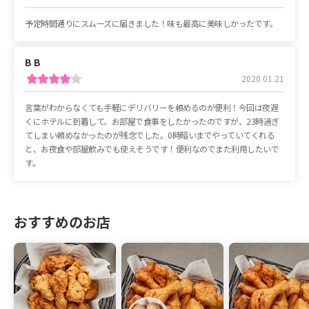
予定時間通りに
スムーズに
届きました！
味も
最高に
美味しか
ったです。
B B
2020.01.21
言葉がわからなくても
手軽に
デリバリーを
頼めるのが
便利！
今回は
夜遅
くに
ホテルに
到着して、
お
部屋で
食事をしたか
ったの
ですが、
23
時過ぎ
てし
まい
頼めなか
ったの
が
残念でした。
0
時暗いまでやって
いて
くれる
と、お
夜食や
部屋飲みでも
使えそうです！
便利なのでまた
利用した
いで
す。
おすすめのお店