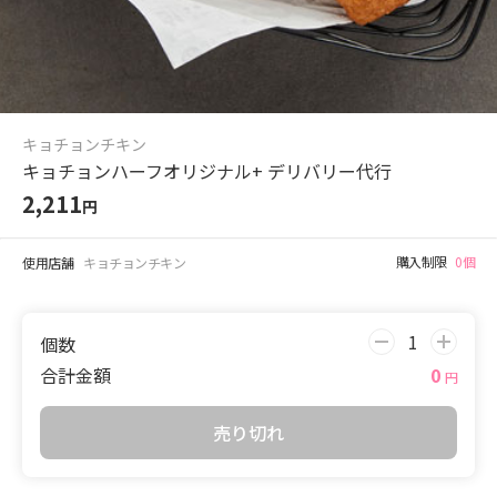
キョチョンチキン
キョチョンハーフオリジナル
+
デリバリー
代行
2,211
円
購入制限
0個
使用店舗
キョチョンチキン
個数
合計金額
0
円