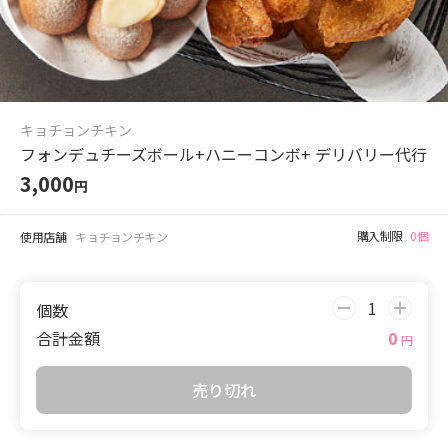
キョチョンチキン
フォンデュチーズボール
+
ハニーコンボ
+
デリバリー
代行
3,000
円
購入制限
0個
使用店舗
キョチョンチキン
個数
合計金額
0
円